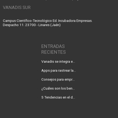
VANADIS SUR
Campus Científico-Tecnológico Ed. Incubadora Empresas.
Despacho 11. 23700 - Linares (Jaén)
ENTRADAS
RECIENTES
Vanadis se integra en Baufest
Apps para rastrear la covid-19 en tu empresa
Consejos para empresas que quieren desarrollar una app
¿Cuáles son los beneficios de una consultoría digital para tu negocio?
5 Tendencias en el desarrollo de web apps para 2021