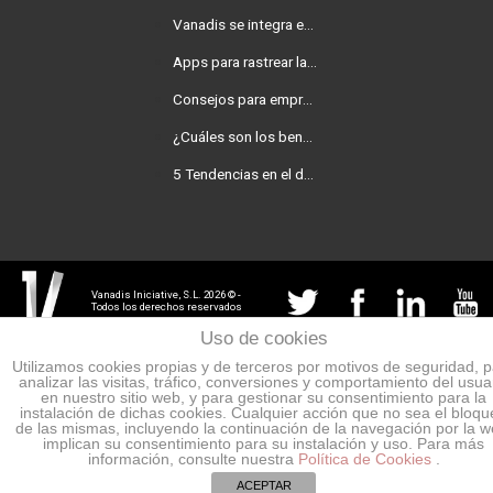
Vanadis se integra en Baufest
Apps para rastrear la covid-19 en tu empresa
Consejos para empresas que quieren desarrollar una app
¿Cuáles son los beneficios de una consultoría digital para tu negocio?
5 Tendencias en el desarrollo de web apps para 2021
Vanadis Iniciative, S.L. 2026 © -
Todos los derechos reservados
Uso de cookies
Utilizamos cookies propias y de terceros por motivos de seguridad, 
analizar las visitas, tráfico, conversiones y comportamiento del usua
en nuestro sitio web, y para gestionar su consentimiento para la
instalación de dichas cookies. Cualquier acción que no sea el bloq
de las mismas, incluyendo la continuación de la navegación por la w
implican su consentimiento para su instalación y uso. Para más
información, consulte nuestra
Política de Cookies
.
ACEPTAR