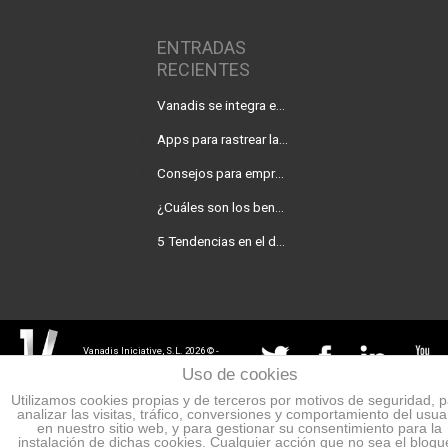
ENTRADAS
RECIENTES
Vanadis se integra en Baufest
Apps para rastrear la covid-19 en tu empresa
Consejos para empresas que quieren desarrollar una app
¿Cuáles son los beneficios de una consultoría digital para tu negocio?
5 Tendencias en el desarrollo de web apps para 2021
Vanadis Iniciative, S.L. 2026 © -
Todos los derechos reservados
Uso de cookies
Utilizamos cookies propias y de terceros por motivos de seguridad, 
analizar las visitas, tráfico, conversiones y comportamiento del usua
en nuestro sitio web, y para gestionar su consentimiento para la
instalación de dichas cookies. Cualquier acción que no sea el bloq