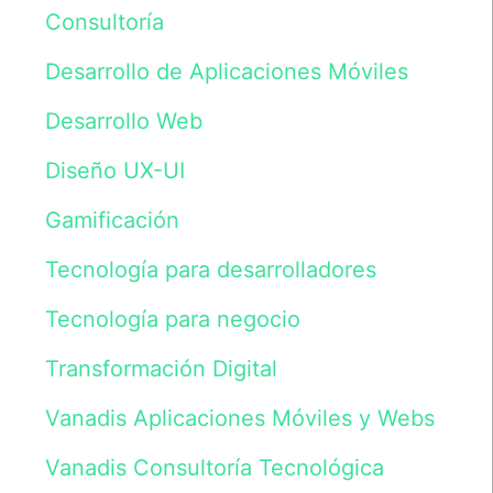
Consultoría
preguntas,
dudas
o
Desarrollo de Aplicaciones Móviles
consultas
sobre
Desarrollo Web
nuestros
servicios.
Los
Diseño UX-UI
datos
serán
Gamificación
incluidos
en
un
Tecnología para desarrolladores
fichero
cuyo
Tecnología para negocio
responsable
es
Vanadis
Transformación Digital
Initiative,
S.L.
Vanadis Aplicaciones Móviles y Webs
y
tratados
de
Vanadis Consultoría Tecnológica
acuerdo