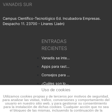
VANADIS SUR
Campus Científico-Tecnológico Ed. Incubadora Empresas.
Despacho 11. 23700 - Linares (Jaén)
ENTRADAS
RECIENTES
Vanadis se integra en Baufest
Apps para rastrear la covid-19 en tu empresa
Consejos para empresas que quieren desarrollar una app
¿Cuáles son los beneficios de una consultoría digital para tu negocio?
Uso de cookies
5 Tendencias en el desarrollo de web apps para 2021
Utilizamos cookies propias y de terceros por motivos de seguridad,
para analizar las visitas, tráfico, conversiones y comportamiento del
usuario en nuestro sitio web, y para gestionar su consentimiento
para la instalación de dichas cookies. Cualquier acción que no sea
el bloqueo de las mismas, incluyendo la continuación de la