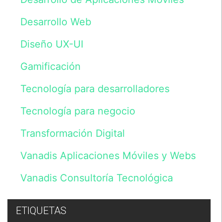
consultas
sobre
Desarrollo Web
nuestros
servicios.
Los
Diseño UX-UI
datos
serán
Gamificación
incluidos
en
un
Tecnología para desarrolladores
fichero
cuyo
Tecnología para negocio
responsable
es
Vanadis
Transformación Digital
Initiative,
S.L.
Vanadis Aplicaciones Móviles y Webs
y
tratados
de
Vanadis Consultoría Tecnológica
acuerdo
con
lo
previsto
ETIQUETAS
en