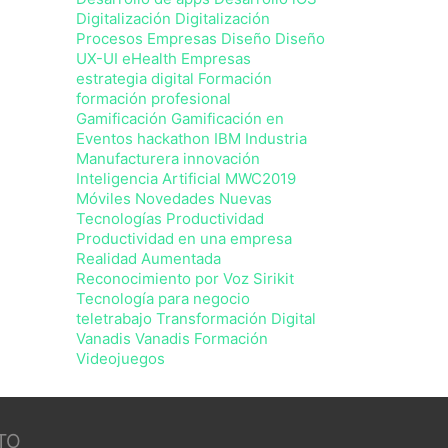
Digitalización
Digitalización
Procesos Empresas
Diseño
Diseño
UX-UI
eHealth
Empresas
estrategia digital
Formación
formación profesional
Gamificación
Gamificación en
Eventos
hackathon
IBM
Industria
Manufacturera
innovación
Inteligencia Artificial
MWC2019
Móviles Novedades
Nuevas
Tecnologías
Productividad
Productividad en una empresa
Realidad Aumentada
Reconocimiento por Voz
Sirikit
Tecnología para negocio
teletrabajo
Transformación Digital
Vanadis
Vanadis Formación
Videojuegos
TO