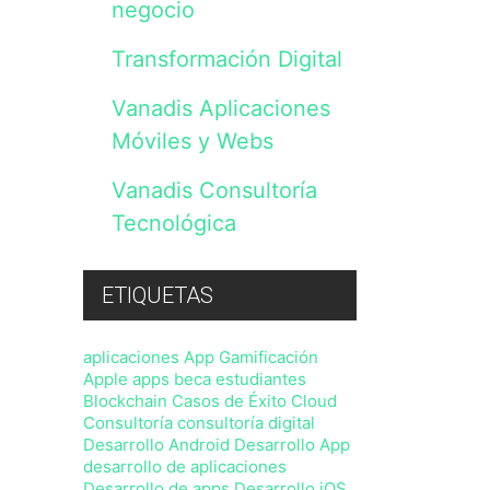
negocio
lo
previsto
en
Transformación Digital
nuestra
Política
Vanadis Aplicaciones
de
Privacidad
Móviles y Webs
,
sin
perjuicio
Vanadis Consultoría
de
Tecnológica
que
en
cualquier
momento
ETIQUETAS
podrá
ejercitar
sus
aplicaciones
App Gamificación
derechos
Apple
apps
beca estudiantes
con
Blockchain
Casos de Éxito
Cloud
arreglo
a
Consultoría
consultoría digital
la
Desarrollo Android
Desarrollo App
normativa
desarrollo de aplicaciones
vigente.
Desarrollo de apps
Desarrollo iOS