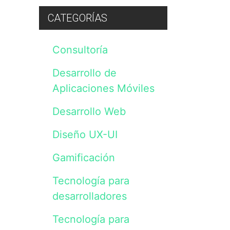
preguntas,
dudas
CATEGORÍAS
o
consultas
sobre
Consultoría
nuestros
servicios.
Los
Desarrollo de
datos
serán
Aplicaciones Móviles
incluidos
en
Desarrollo Web
un
fichero
cuyo
Diseño UX-UI
responsable
es
Gamificación
Vanadis
Initiative,
S.L.
Tecnología para
y
desarrolladores
tratados
de
acuerdo
Tecnología para
con