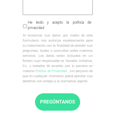
Al
He leido y acepto la política de
enviarnos
privacidad
sus
Al enviarnos sus datos por medio de este
datos
formulario nos autoriza expresamente para
por
su tratamiento con la finalidad de atender sus
medio
preguntas, dudas o consultas sobre nuestros
de
servicios. Los datos serán incluidos en un
este
fichero cuyo responsable es Vanadis Initiative,
formulario
S.L. y tratados de acuerdo con lo previsto en
nos
nuestra
Política de Privacidad
, sin perjuicio de
autoriza
que en cualquier momento podrá ejercitar sus
expresamente
derechos con arreglo a la normativa vigente.
para
su
tratamiento
con
la
finalidad
de
atender
sus