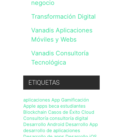
negocio
lo
previsto
en
Transformación Digital
nuestra
Política
Vanadis Aplicaciones
de
Privacidad
Móviles y Webs
,
sin
perjuicio
Vanadis Consultoría
de
Tecnológica
que
en
cualquier
momento
ETIQUETAS
podrá
ejercitar
sus
aplicaciones
App Gamificación
derechos
Apple
apps
beca estudiantes
con
Blockchain
Casos de Éxito
Cloud
arreglo
a
Consultoría
consultoría digital
la
Desarrollo Android
Desarrollo App
normativa
desarrollo de aplicaciones
vigente.
Desarrollo de apps
Desarrollo iOS