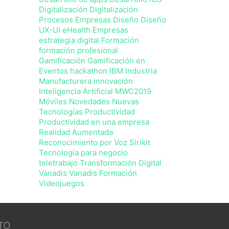
Digitalización
Digitalización
Procesos Empresas
Diseño
Diseño
UX-UI
eHealth
Empresas
estrategia digital
Formación
formación profesional
Gamificación
Gamificación en
Eventos
hackathon
IBM
Industria
Manufacturera
innovación
Inteligencia Artificial
MWC2019
Móviles Novedades
Nuevas
Tecnologías
Productividad
Productividad en una empresa
Realidad Aumentada
Reconocimiento por Voz
Sirikit
Tecnología para negocio
teletrabajo
Transformación Digital
Vanadis
Vanadis Formación
Videojuegos
TO