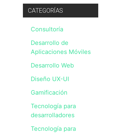
preguntas,
dudas
CATEGORÍAS
o
consultas
sobre
Consultoría
nuestros
servicios.
Los
Desarrollo de
datos
serán
Aplicaciones Móviles
incluidos
en
Desarrollo Web
un
fichero
cuyo
Diseño UX-UI
responsable
es
Gamificación
Vanadis
Initiative,
S.L.
Tecnología para
y
desarrolladores
tratados
de
acuerdo
Tecnología para
con