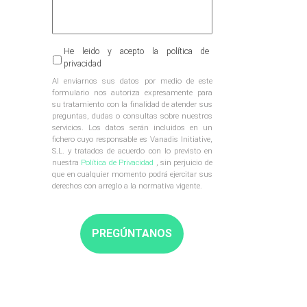
Al
He leido y acepto la política de
enviarnos
privacidad
sus
Al enviarnos sus datos por medio de este
datos
formulario nos autoriza expresamente para
por
su tratamiento con la finalidad de atender sus
medio
preguntas, dudas o consultas sobre nuestros
de
servicios. Los datos serán incluidos en un
este
fichero cuyo responsable es Vanadis Initiative,
formulario
S.L. y tratados de acuerdo con lo previsto en
nos
nuestra
Política de Privacidad
, sin perjuicio de
autoriza
que en cualquier momento podrá ejercitar sus
expresamente
derechos con arreglo a la normativa vigente.
para
su
tratamiento
con
la
finalidad
de
atender
sus