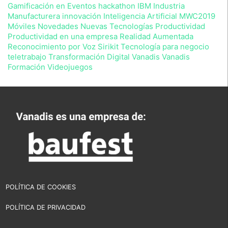
en
Gamificación en Eventos
hackathon
IBM
Industria
cualquier
Manufacturera
innovación
Inteligencia Artificial
MWC2019
momento
Móviles Novedades
Nuevas Tecnologías
Productividad
podrá
Productividad en una empresa
Realidad Aumentada
ejercitar
Reconocimiento por Voz
Sirikit
Tecnología para negocio
sus
teletrabajo
Transformación Digital
Vanadis
Vanadis
derechos
Formación
Videojuegos
con
arreglo
a
la
normativa
vigente.
POLÍTICA DE COOKIES
POLÍTICA DE PRIVACIDAD