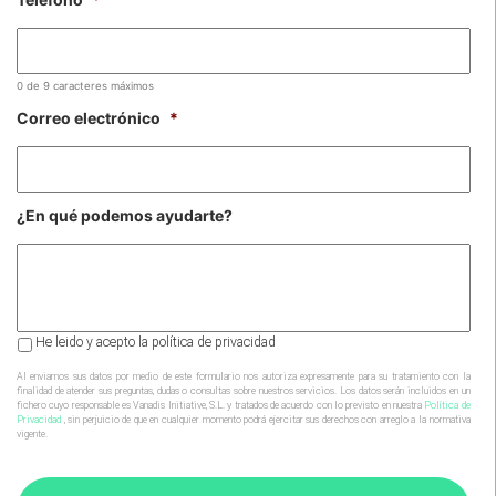
0 de 9 caracteres máximos
Correo electrónico
*
¿En qué podemos ayudarte?
Al
He leido y acepto la política de privacidad
enviarnos
sus
Al enviarnos sus datos por medio de este formulario nos autoriza expresamente para su tratamiento con la
finalidad de atender sus preguntas, dudas o consultas sobre nuestros servicios. Los datos serán incluidos en un
datos
fichero cuyo responsable es Vanadis Initiative, S.L. y tratados de acuerdo con lo previsto en nuestra
Política de
por
Privacidad
, sin perjuicio de que en cualquier momento podrá ejercitar sus derechos con arreglo a la normativa
vigente.
medio
de
este