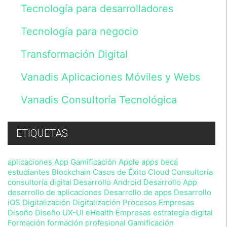
un
Tecnología para desarrolladores
fichero
cuyo
Tecnología para negocio
responsable
es
Vanadis
Transformación Digital
Initiative,
S.L.
Vanadis Aplicaciones Móviles y Webs
y
tratados
de
Vanadis Consultoría Tecnológica
acuerdo
con
lo
previsto
ETIQUETAS
en
nuestra
Política
aplicaciones
App Gamificación
Apple
apps
beca
de
estudiantes
Blockchain
Casos de Éxito
Cloud
Consultoría
Privacidad
consultoría digital
Desarrollo Android
Desarrollo App
,
desarrollo de aplicaciones
Desarrollo de apps
Desarrollo
sin
iOS
Digitalización
Digitalización Procesos Empresas
perjuicio
Diseño
Diseño UX-UI
eHealth
Empresas
estrategia digital
de
que
Formación
formación profesional
Gamificación