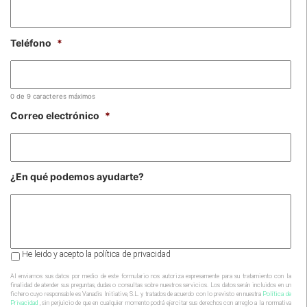
Teléfono
*
0 de 9 caracteres máximos
Correo electrónico
*
¿En qué podemos ayudarte?
Al
He leido y acepto la política de privacidad
enviarnos
sus
Al enviarnos sus datos por medio de este formulario nos autoriza expresamente para su tratamiento con la
finalidad de atender sus preguntas, dudas o consultas sobre nuestros servicios. Los datos serán incluidos en un
datos
fichero cuyo responsable es Vanadis Initiative, S.L. y tratados de acuerdo con lo previsto en nuestra
Política de
por
Privacidad
, sin perjuicio de que en cualquier momento podrá ejercitar sus derechos con arreglo a la normativa