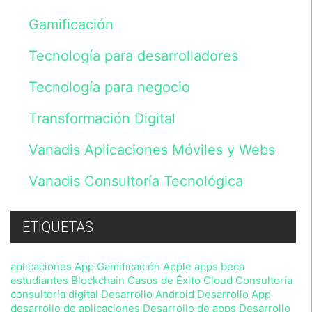
serán
Gamificación
incluidos
en
un
Tecnología para desarrolladores
fichero
cuyo
Tecnología para negocio
responsable
es
Vanadis
Transformación Digital
Initiative,
S.L.
Vanadis Aplicaciones Móviles y Webs
y
tratados
de
Vanadis Consultoría Tecnológica
acuerdo
con
lo
previsto
ETIQUETAS
en
nuestra
Política
aplicaciones
App Gamificación
Apple
apps
beca
de
estudiantes
Blockchain
Casos de Éxito
Cloud
Consultoría
Privacidad
consultoría digital
Desarrollo Android
Desarrollo App
,
desarrollo de aplicaciones
Desarrollo de apps
Desarrollo
sin