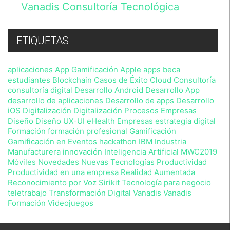
de
Vanadis Consultoría Tecnológica
acuerdo
con
lo
previsto
ETIQUETAS
en
nuestra
Política
aplicaciones
App Gamificación
Apple
apps
beca
de
estudiantes
Blockchain
Casos de Éxito
Cloud
Consultoría
Privacidad
consultoría digital
Desarrollo Android
Desarrollo App
,
desarrollo de aplicaciones
Desarrollo de apps
Desarrollo
sin
iOS
Digitalización
Digitalización Procesos Empresas
perjuicio
Diseño
Diseño UX-UI
eHealth
Empresas
estrategia digital
de
que
Formación
formación profesional
Gamificación
en
Gamificación en Eventos
hackathon
IBM
Industria
cualquier
Manufacturera
innovación
Inteligencia Artificial
MWC2019
momento
Móviles Novedades
Nuevas Tecnologías
Productividad
podrá
Productividad en una empresa
Realidad Aumentada
ejercitar
Reconocimiento por Voz
Sirikit
Tecnología para negocio
sus
teletrabajo
Transformación Digital
Vanadis
Vanadis
derechos
Formación
Videojuegos
con
arreglo
a