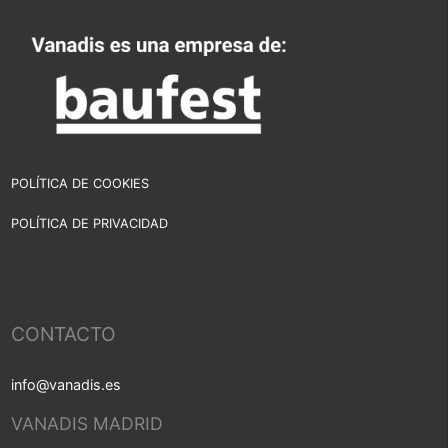
la
normativa
vigente.
POLÍTICA DE COOKIES
POLÍTICA DE PRIVACIDAD
CONTACTO
info@vanadis.es
VANADIS MADRID