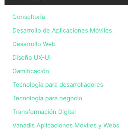
atender
sus
Consultoría
preguntas,
dudas
o
Desarrollo de Aplicaciones Móviles
consultas
sobre
Desarrollo Web
nuestros
servicios.
Los
Diseño UX-UI
datos
serán
Gamificación
incluidos
en
un
Tecnología para desarrolladores
fichero
cuyo
Tecnología para negocio
responsable
es
Vanadis
Transformación Digital
Initiative,
S.L.
Vanadis Aplicaciones Móviles y Webs
y
tratados