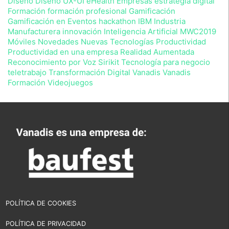
Diseño
Diseño UX-UI
eHealth
Empresas
estrategia digital
de
que
Formación
formación profesional
Gamificación
en
Gamificación en Eventos
hackathon
IBM
Industria
cualquier
Manufacturera
innovación
Inteligencia Artificial
MWC2019
momento
Móviles Novedades
Nuevas Tecnologías
Productividad
podrá
Productividad en una empresa
Realidad Aumentada
ejercitar
Reconocimiento por Voz
Sirikit
Tecnología para negocio
sus
teletrabajo
Transformación Digital
Vanadis
Vanadis
derechos
Formación
Videojuegos
con
arreglo
a
la
normativa
vigente.
POLÍTICA DE COOKIES
POLÍTICA DE PRIVACIDAD