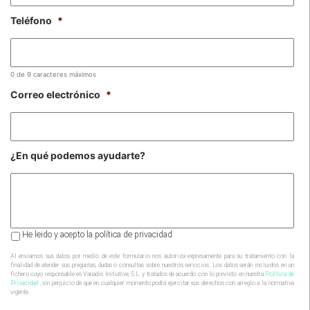
Teléfono
*
0 de 9 caracteres máximos
Correo electrónico
*
¿En qué podemos ayudarte?
Al
He leido y acepto la política de privacidad
enviarnos
sus
Al enviarnos sus datos por medio de este formulario nos autoriza expresamente para su tratamiento con la
finalidad de atender sus preguntas, dudas o consultas sobre nuestros servicios. Los datos serán incluidos en un
datos
fichero cuyo responsable es Vanadis Initiative, S.L. y tratados de acuerdo con lo previsto en nuestra
Política de
por
Privacidad
, sin perjuicio de que en cualquier momento podrá ejercitar sus derechos con arreglo a la normativa
vigente.
medio
de