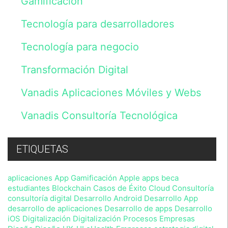
Gamificación
en
un
Tecnología para desarrolladores
fichero
cuyo
Tecnología para negocio
responsable
es
Vanadis
Transformación Digital
Initiative,
S.L.
Vanadis Aplicaciones Móviles y Webs
y
tratados
de
Vanadis Consultoría Tecnológica
acuerdo
con
lo
previsto
ETIQUETAS
en
nuestra
Política
aplicaciones
App Gamificación
Apple
apps
beca
de
estudiantes
Blockchain
Casos de Éxito
Cloud
Consultoría
Privacidad
consultoría digital
Desarrollo Android
Desarrollo App
,
desarrollo de aplicaciones
Desarrollo de apps
Desarrollo
sin
iOS
Digitalización
Digitalización Procesos Empresas
perjuicio