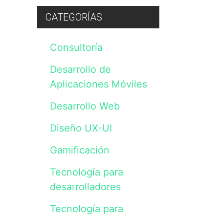
preguntas,
dudas
CATEGORÍAS
o
consultas
sobre
Consultoría
nuestros
servicios.
Los
Desarrollo de
datos
serán
Aplicaciones Móviles
incluidos
en
Desarrollo Web
un
fichero
cuyo
Diseño UX-UI
responsable
es
Gamificación
Vanadis
Initiative,
S.L.
Tecnología para
y
desarrolladores
tratados
de
acuerdo
Tecnología para
con