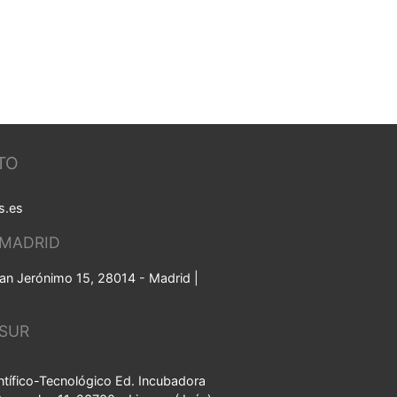
TO
s.es
 MADRID
an Jerónimo 15, 28014 - Madrid |
 SUR
tífico-Tecnológico Ed. Incubadora