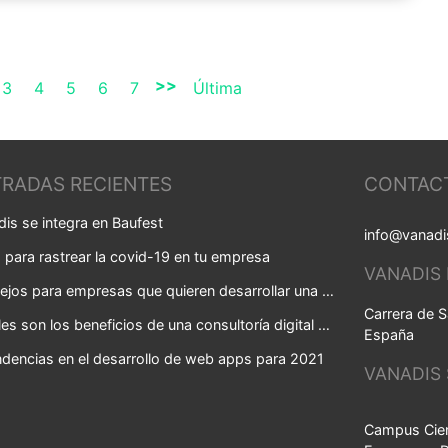
>>
3
4
5
6
7
Última
RADAS RECIENTES
CONTAC
is se integra en Baufest
info@vanadi
para rastrear la covid-19 en tu empresa
VANADIS
Consejos para empresas que quieren desarrollar una app
Carrera de S
¿Cuáles son los beneficios de una consultoría digital para tu negocio?
España
dencias en el desarrollo de web apps para 2021
VANADIS
Campus Cien