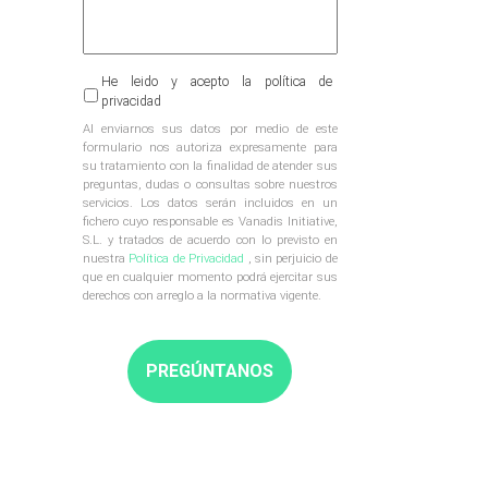
Al
He leido y acepto la política de
enviarnos
privacidad
sus
Al enviarnos sus datos por medio de este
datos
formulario nos autoriza expresamente para
por
su tratamiento con la finalidad de atender sus
medio
preguntas, dudas o consultas sobre nuestros
de
servicios. Los datos serán incluidos en un
este
fichero cuyo responsable es Vanadis Initiative,
formulario
S.L. y tratados de acuerdo con lo previsto en
nos
nuestra
Política de Privacidad
, sin perjuicio de
autoriza
que en cualquier momento podrá ejercitar sus
expresamente
derechos con arreglo a la normativa vigente.
para
su
tratamiento
con
la
finalidad
de
atender
sus