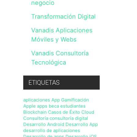
negocio
lo
previsto
en
Transformación Digital
nuestra
Política
Vanadis Aplicaciones
de
Privacidad
Móviles y Webs
,
sin
perjuicio
Vanadis Consultoría
de
Tecnológica
que
en
cualquier
momento
ETIQUETAS
podrá
ejercitar
sus
aplicaciones
App Gamificación
derechos
Apple
apps
beca estudiantes
con
Blockchain
Casos de Éxito
Cloud
arreglo
a
Consultoría
consultoría digital
la
Desarrollo Android
Desarrollo App
normativa
desarrollo de aplicaciones
vigente.
Desarrollo de apps
Desarrollo iOS