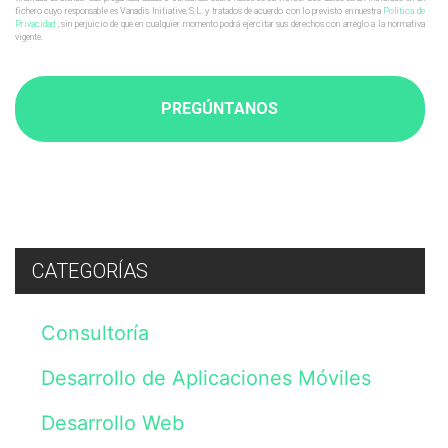
datos
fichero cuyo responsable es Vanadis Initiative, S.L. y tratados de acuerdo con lo previsto en nuestra
Política de
por
Privacidad
, sin perjuicio de que en cualquier momento podrá ejercitar sus derechos con arreglo a la normativa
vigente.
medio
de
este
formulario
nos
autoriza
expresamente
para
su
tratamiento
con
la
finalidad
CATEGORÍAS
de
atender
sus
Consultoría
preguntas,
dudas
o
Desarrollo de Aplicaciones Móviles
consultas
sobre
Desarrollo Web
nuestros
servicios.