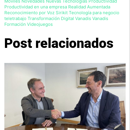
Móviles Novedades
Nuevas Tecnologías
Productividad
podrá
Productividad en una empresa
Realidad Aumentada
ejercitar
Reconocimiento por Voz
Sirikit
Tecnología para negocio
sus
teletrabajo
Transformación Digital
Vanadis
Vanadis
derechos
Formación
Videojuegos
con
arreglo
a
Post relacionados
la
normativa
vigente.