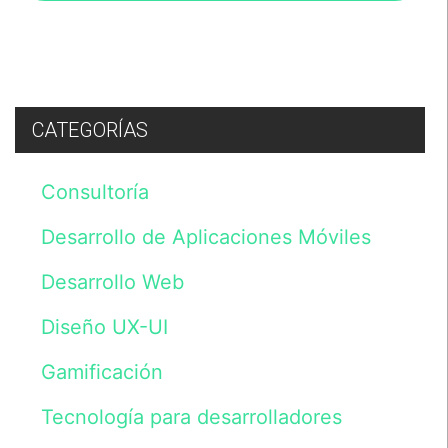
expresamente
para
su
tratamiento
con
la
finalidad
CATEGORÍAS
de
atender
sus
Consultoría
preguntas,
dudas
o
Desarrollo de Aplicaciones Móviles
consultas
sobre
Desarrollo Web
nuestros
servicios.
Los
Diseño UX-UI
datos
serán
Gamificación
incluidos
en
un
Tecnología para desarrolladores
fichero
cuyo