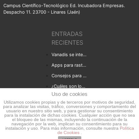
Campus Científico-Tecnológico Ed. Incubadora Empresas.
Despacho 11. 23700 - Linares (Jaén)
ENTRADAS
RECIENTES
Vanadis se integra en Baufest
Apps para rastrear la covid-19 en tu empresa
Consejos para empresas que quieren desarrollar una app
¿Cuáles son los beneficios de una consultoría digital para tu negocio?
Uso de cookies
5 Tendencias en el desarrollo de web apps para 2021
Utilizamos cookies propias y de terceros por motivos de seguridad,
para analizar las visitas, tráfico, conversiones y comportamiento del
usuario en nuestro sitio web, y para gestionar su consentimiento
para la instalación de dichas cookies. Cualquier acción que no sea
el bloqueo de las mismas, incluyendo la continuación de la
navegación por la web, implican su consentimiento para su
Vanadis Iniciative, S.L. 2026 ©
instalación y uso. Para más información, consulte nuestra
Política
- Todos los derechos
de Cookies
.
reservados