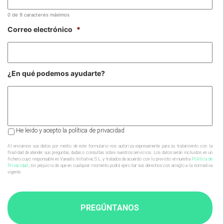
0 de 9 caracteres máximos
Correo electrónico
*
¿En qué podemos ayudarte?
Al
He leido y acepto la política de privacidad
enviarnos
sus
Al enviarnos sus datos por medio de este formulario nos autoriza expresamente para su tratamiento con la
finalidad de atender sus preguntas, dudas o consultas sobre nuestros servicios. Los datos serán incluidos en un
datos
fichero cuyo responsable es Vanadis Initiative, S.L. y tratados de acuerdo con lo previsto en nuestra
Política de
por
Privacidad
, sin perjuicio de que en cualquier momento podrá ejercitar sus derechos con arreglo a la normativa
vigente.
medio
de
este
formulario
nos
autoriza