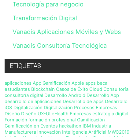
Tecnología para negocio
responsable
es
Vanadis
Transformación Digital
Initiative,
S.L.
Vanadis Aplicaciones Móviles y Webs
y
tratados
de
Vanadis Consultoría Tecnológica
acuerdo
con
lo
previsto
ETIQUETAS
en
nuestra
Política
aplicaciones
App Gamificación
Apple
apps
beca
de
estudiantes
Blockchain
Casos de Éxito
Cloud
Consultoría
Privacidad
consultoría digital
Desarrollo Android
Desarrollo App
,
desarrollo de aplicaciones
Desarrollo de apps
Desarrollo
sin
iOS
Digitalización
Digitalización Procesos Empresas
perjuicio
Diseño
Diseño UX-UI
eHealth
Empresas
estrategia digital
de
que
Formación
formación profesional
Gamificación
en
Gamificación en Eventos
hackathon
IBM
Industria
cualquier
Manufacturera
innovación
Inteligencia Artificial
MWC2019
momento