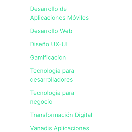
servicios.
Los
Desarrollo de
datos
serán
Aplicaciones Móviles
incluidos
en
Desarrollo Web
un
fichero
cuyo
Diseño UX-UI
responsable
es
Gamificación
Vanadis
Initiative,
S.L.
Tecnología para
y
desarrolladores
tratados
de
acuerdo
Tecnología para
con
negocio
lo
previsto
en
Transformación Digital
nuestra
Política
Vanadis Aplicaciones
de