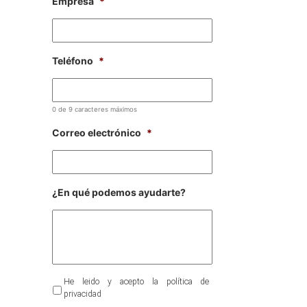
Empresa
*
Teléfono
*
0 de 9 caracteres máximos
Correo electrónico
*
¿En qué podemos ayudarte?
Al
He leido y acepto la política de
enviarnos
privacidad
sus