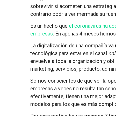
sobrevivir si acometen
una estrategi
contrario podría ver mermada su fuent
Es un hecho que
el coronavirus ha ac
empresas
. En apenas 4 meses hemos 
La digitalización de una compañía
va 
tecnológica
para estar en el canal
onl
envuelve a toda la organización y obl
marketing, servicios, producto, admini
Somos conscientes de que
ver la op
empresas a veces no resulta tan senci
efectivamente, tienen una mejor adapt
modelos para los que es más complica
Por este motivo hoy te traemos
7 tip