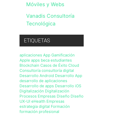
Privacidad
Móviles y Webs
,
sin
perjuicio
Vanadis Consultoría
de
Tecnológica
que
en
cualquier
momento
ETIQUETAS
podrá
ejercitar
sus
aplicaciones
App Gamificación
derechos
Apple
apps
beca estudiantes
con
Blockchain
Casos de Éxito
Cloud
arreglo
a
Consultoría
consultoría digital
la
Desarrollo Android
Desarrollo App
normativa
desarrollo de aplicaciones
vigente.
Desarrollo de apps
Desarrollo iOS
Digitalización
Digitalización
Procesos Empresas
Diseño
Diseño
UX-UI
eHealth
Empresas
estrategia digital
Formación
formación profesional