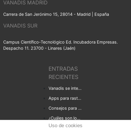
VANADIS MADRID
Carrera de San Jerónimo 15, 28014 - Madrid | España
VANADIS SUR
Campus Científico-Tecnológico Ed. Incubadora Empresas.
Despacho 11. 23700 - Linares (Jaén)
ENTRADAS
RECIENTES
Vanadis se integra en Baufest
Apps para rastrear la covid-19 en tu empresa
Consejos para empresas que quieren desarrollar una app
¿Cuáles son los beneficios de una consultoría digital para tu negocio?
Uso de cookies
5 Tendencias en el desarrollo de web apps para 2021