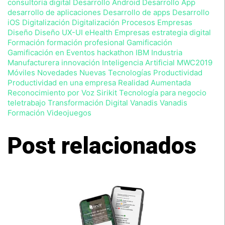
consultoría digital
Desarrollo Android
Desarrollo App
,
desarrollo de aplicaciones
Desarrollo de apps
Desarrollo
sin
iOS
Digitalización
Digitalización Procesos Empresas
perjuicio
Diseño
Diseño UX-UI
eHealth
Empresas
estrategia digital
de
que
Formación
formación profesional
Gamificación
en
Gamificación en Eventos
hackathon
IBM
Industria
cualquier
Manufacturera
innovación
Inteligencia Artificial
MWC2019
momento
Móviles Novedades
Nuevas Tecnologías
Productividad
podrá
Productividad en una empresa
Realidad Aumentada
ejercitar
Reconocimiento por Voz
Sirikit
Tecnología para negocio
sus
teletrabajo
Transformación Digital
Vanadis
Vanadis
derechos
Formación
Videojuegos
con
arreglo
a
Post relacionados
la
normativa
vigente.