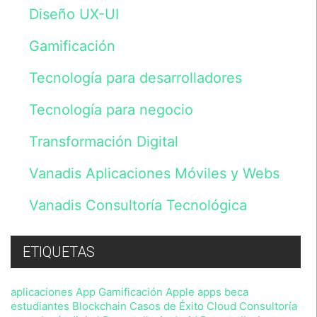
Los
Diseño UX-UI
datos
serán
Gamificación
incluidos
en
un
Tecnología para desarrolladores
fichero
cuyo
Tecnología para negocio
responsable
es
Vanadis
Transformación Digital
Initiative,
S.L.
Vanadis Aplicaciones Móviles y Webs
y
tratados
de
Vanadis Consultoría Tecnológica
acuerdo
con
lo
previsto
ETIQUETAS
en
nuestra
Política
aplicaciones
App Gamificación
Apple
apps
beca
de
estudiantes
Blockchain
Casos de Éxito
Cloud
Consultoría
Privacidad