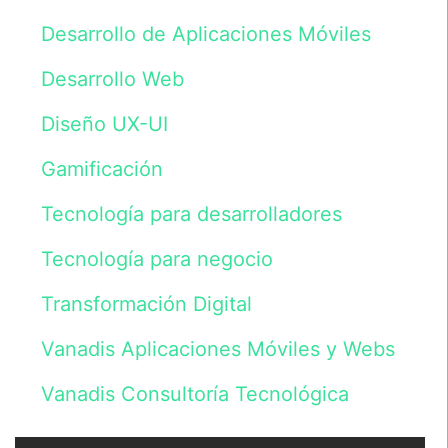
dudas
o
Desarrollo de Aplicaciones Móviles
consultas
sobre
Desarrollo Web
nuestros
servicios.
Los
Diseño UX-UI
datos
serán
Gamificación
incluidos
en
un
Tecnología para desarrolladores
fichero
cuyo
Tecnología para negocio
responsable
es
Vanadis
Transformación Digital
Initiative,
S.L.
Vanadis Aplicaciones Móviles y Webs
y
tratados
de
Vanadis Consultoría Tecnológica
acuerdo
con
lo