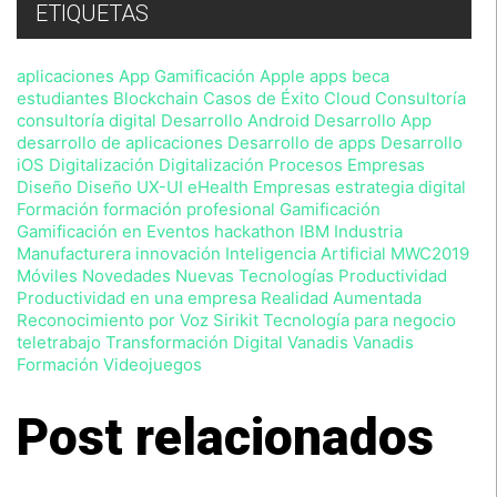
previsto
ETIQUETAS
en
nuestra
Política
aplicaciones
App Gamificación
Apple
apps
beca
de
estudiantes
Blockchain
Casos de Éxito
Cloud
Consultoría
Privacidad
consultoría digital
Desarrollo Android
Desarrollo App
,
desarrollo de aplicaciones
Desarrollo de apps
Desarrollo
sin
iOS
Digitalización
Digitalización Procesos Empresas
perjuicio
Diseño
Diseño UX-UI
eHealth
Empresas
estrategia digital
de
que
Formación
formación profesional
Gamificación
en
Gamificación en Eventos
hackathon
IBM
Industria
cualquier
Manufacturera
innovación
Inteligencia Artificial
MWC2019
momento
Móviles Novedades
Nuevas Tecnologías
Productividad
podrá
Productividad en una empresa
Realidad Aumentada
ejercitar
Reconocimiento por Voz
Sirikit
Tecnología para negocio
sus
teletrabajo
Transformación Digital
Vanadis
Vanadis
derechos
Formación
Videojuegos
con
arreglo
a
Post relacionados
la
normativa
vigente.